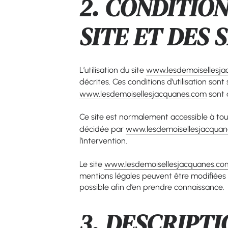
2. CONDITIO
SITE ET DES 
L’utilisation du site
www.lesdemoisellesj
décrites. Ces conditions d’utilisation son
www.lesdemoisellesjacquanes.com
sont d
Ce site est normalement accessible à tou
décidée par
www.lesdemoisellesjacqua
l’intervention.
Le site
www.lesdemoisellesjacquanes.co
mentions légales peuvent être modifiées à 
possible afin d’en prendre connaissance.
3. DESCRIPTI